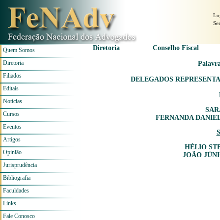
Lo
Se
Diretoria
Conselho Fiscal
Quem Somos
Diretoria
Palavra
Filiados
DELEGADOS REPRESENTA
Editais
Notícias
SAR
Cursos
FERNANDA DANIEL
Eventos
S
Artigos
HÉLIO ST
Opinião
JOÃO JÚN
Jurisprudência
Bibliografia
Faculdades
Links
Fale Conosco